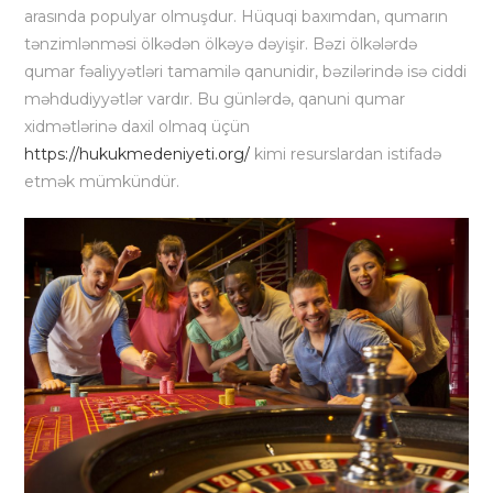
arasında populyar olmuşdur. Hüquqi baxımdan, qumarın
tənzimlənməsi ölkədən ölkəyə dəyişir. Bəzi ölkələrdə
qumar fəaliyyətləri tamamilə qanunidir, bəzilərində isə ciddi
məhdudiyyətlər vardır. Bu günlərdə, qanuni qumar
xidmətlərinə daxil olmaq üçün
https://hukukmedeniyeti.org/
kimi resurslardan istifadə
etmək mümkündür.