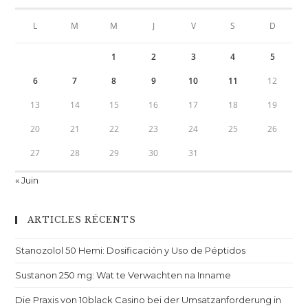
L
M
M
J
V
S
D
1
2
3
4
5
6
7
8
9
10
11
12
13
14
15
16
17
18
19
20
21
22
23
24
25
26
27
28
29
30
31
« Juin
ARTICLES RÉCENTS
Stanozolol 50 Hemi: Dosificación y Uso de Péptidos
Sustanon 250 mg: Wat te Verwachten na Inname
Die Praxis von 10black Casino bei der Umsatzanforderung in