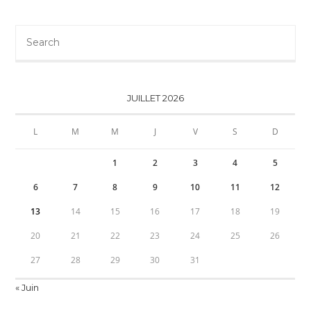
Shelbywin
Casino
Search
vos
for:
premiers
pas
JUILLET 2026
dans
le
L
M
M
J
V
S
D
jeu
en
1
2
3
4
5
ligne
6
7
8
9
10
11
12
13
14
15
16
17
18
19
20
21
22
23
24
25
26
27
28
29
30
31
« Juin