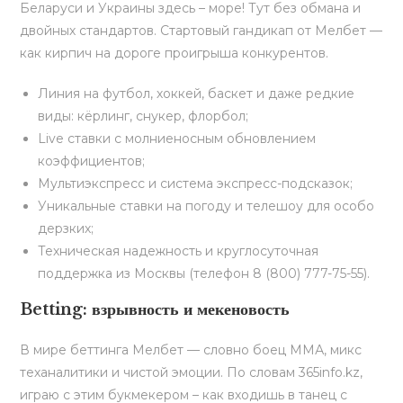
Беларуси и Украины здесь – море! Тут без обмана и
двойных стандартов. Стартовый гандикап от Мелбет —
как кирпич на дороге проигрыша конкурентов.
Линия на футбол, хоккей, баскет и даже редкие
виды: кёрлинг, снукер, флорбол;
Live ставки с молниеносным обновлением
коэффициентов;
Мультиэкспресс и система экспресс-подсказок;
Уникальные ставки на погоду и телешоу для особо
дерзких;
Техническая надежность и круглосуточная
поддержка из Москвы (телефон 8 (800) 777-75-55).
Betting: взрывность и мекеновость
В мире беттинга Мелбет — словно боец ММА, микс
теханалитики и чистой эмоции. По словам 365info.kz,
играю с этим букмекером – как входишь в танец с