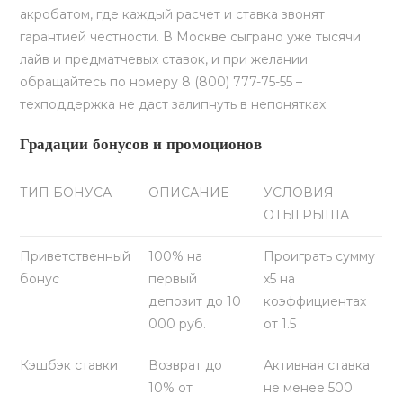
акробатом, где каждый расчет и ставка звонят
гарантией честности. В Москве сыграно уже тысячи
лайв и предматчевых ставок, и при желании
обращайтесь по номеру 8 (800) 777-75-55 –
техподдержка не даст залипнуть в непонятках.
Градации бонусов и промоционов
ТИП БОНУСА
ОПИСАНИЕ
УСЛОВИЯ
ОТЫГРЫША
Приветственный
100% на
Проиграть сумму
бонус
первый
х5 на
депозит до 10
коэффициентах
000 руб.
от 1.5
Кэшбэк ставки
Возврат до
Активная ставка
10% от
не менее 500