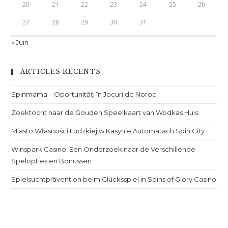
20
21
22
23
24
25
26
27
28
29
30
31
« Juin
ARTICLES RÉCENTS
Spinmama – Oportunități în Jocuri de Noroc
Zoektocht naar de Gouden Speelkaart van Wodkas Huis
Miasto Własności Ludzkiej w Kasynie Automatach Spin City
Winspark Casino: Een Onderzoek naar de Verschillende
Spelopties en Bonussen
Spielsuchtprävention beim Glücksspiel in Spins of Glory Casino