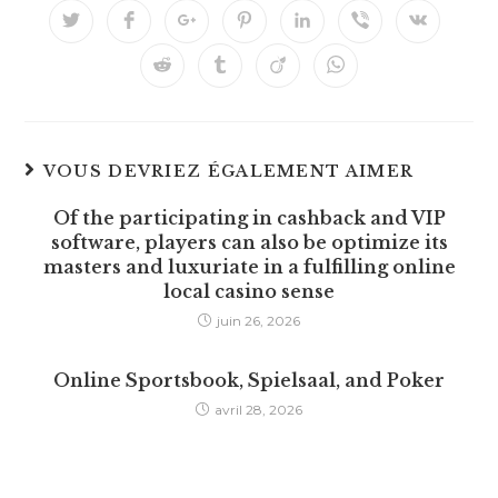
Opens
Opens
Opens
Opens
Opens
Opens
Opens
in
in
in
in
in
in
in
a
a
a
a
a
a
a
Opens
Opens
Opens
Opens
new
new
new
new
new
new
new
in
in
in
in
window
window
window
window
window
window
window
a
a
a
a
new
new
new
new
window
window
window
window
VOUS DEVRIEZ ÉGALEMENT AIMER
Of the participating in cashback and VIP
software, players can also be optimize its
masters and luxuriate in a fulfilling online
local casino sense
juin 26, 2026
Online Sportsbook, Spielsaal, and Poker
avril 28, 2026