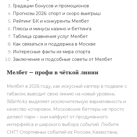
Градации бонусов и промоционов
Прогнозы 2026: спорт и скоро выигрыш
Рейтинг БК и конкуренты Мелбет
Плюсы и минусы казино и беттинга
Таблица сравнения услуг Мелбет
Как связаться и поддержка в Москве
Интересные факты из мира спорта
Заключение и подсобные советы от Мелбет
Мелбет – профи в чёткой линии
Мелбет в 2026 году, как искусный каппер в подвале с
табаком, выводит свою линию на новый уровень.
365info.kz выделяет исключительную вариативность и
качество котировок. Московские беттеры не просто
делают пари – они кайфуют от продуманного
интерфейса и широкого выбора событий. Любите
СНГ? Спортивных событий из России, Казахстана,