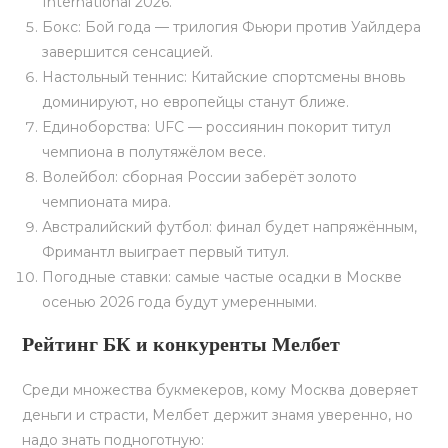
International 2026.
Бокс: Бой года — трилогия Фьюри против Уайлдера
завершится сенсацией.
Настольный теннис: Китайские спортсмены вновь
доминируют, но европейцы станут ближе.
Единоборства: UFC — россиянин покорит титул
чемпиона в полутяжёлом весе.
Волейбол: сборная России заберёт золото
чемпионата мира.
Австралийский футбол: финал будет напряжённым,
Фримантл выиграет первый титул.
Погодные ставки: самые частые осадки в Москве
осенью 2026 года будут умеренными.
Рейтинг БК и конкуренты Мелбет
Среди множества букмекеров, кому Москва доверяет
деньги и страсти, Мелбет держит знамя уверенно, но
надо знать подноготную: